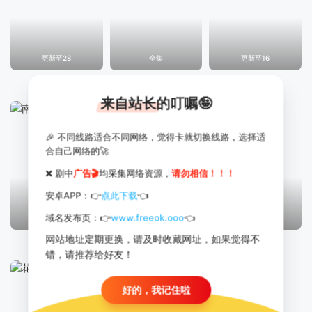
更新至28
全集
更新至16
江海潮生
凛冬下的罪恶
幽宅奇谭
来自站长的叮嘱🤪
🎉 不同线路适合不同网络，觉得卡就切换线路，选择适
合自己网络的🚀
❌ 剧中
广告🎬
均采集网络资源，
请勿相信！！！
安卓APP：👉
点此下载
👈
域名发布页：👉
www.freeok.ooo
👈
更新至15
更新至04
更新至21
网站地址定期更换，请及时收藏网址，如果觉得不
南戏
记忆管理局
九门
错，请推荐给好友！
好的，我记住啦