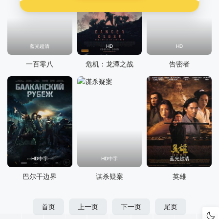
蓝光超清
HD
HD
一百零八
危机：龙潭之战
告密者
HD中字
HD中字
蓝光超清
巴尔干边界
谋杀疑案
英雄
首页
上一页
下一页
尾页