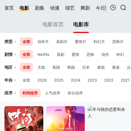
166
首页
电影
剧集
动漫
综艺
爽剧
今日更新
热榜
我的观影记录
电影首页
电影库
类型
全部
动作片
喜剧片
爱情片
科幻片
恐怖片
剧情
全部
Netflix
喜剧
爱情
恐怖
动作
科幻
地区
全部
大陆
美国
韩国
日本
泰国
香港
台
暂无观看影片的记录
年份
全部
2026
2025
2024
2023
2022
2021
排序
时间排序
人气排序
评分排序