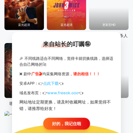
蓝光超清
蓝光超清
更新至HD
宗师叶问
疾速追杀3
羊与狼的恋爱和杀人
来自站长的叮嘱🤪
🎉 不同线路适合不同网络，觉得卡就切换线路，选择适
合自己网络的🚀
❌ 剧中
广告🎬
均采集网络资源，
请勿相信！！！
安卓APP：👉
点此下载
👈
域名发布页：👉
www.freeok.ooo
👈
蓝光超清
1集
HD中字
网站地址定期更换，请及时收藏网址，如果觉得不
哪吒之魔童降世
沉默的证人
狂热2019
错，请推荐给好友！
好的，我记住啦