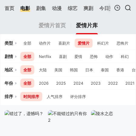
163
首页
电影
剧集
动漫
综艺
爽剧
今日更新
热榜
我的观影记录
爱情片首页
爱情片库
类型
全部
动作片
喜剧片
爱情片
科幻片
恐怖片
剧情
全部
Netflix
喜剧
爱情
恐怖
动作
科幻
地区
全部
大陆
美国
韩国
日本
泰国
香港
台
暂无观看影片的记录
年份
全部
2026
2025
2024
2023
2022
2021
排序
时间排序
人气排序
评分排序