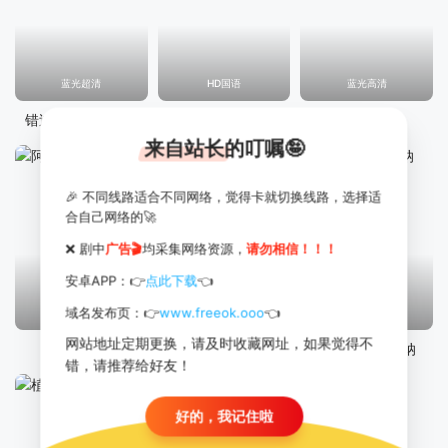
蓝光超清
HD国语
蓝光高清
错过了，遗憾吗？
不能错过的只有你2
陵水之恋
来自站长的叮嘱🤪
🎉 不同线路适合不同网络，觉得卡就切换线路，选择适
合自己网络的🚀
❌ 剧中
广告🎬
均采集网络资源，
请勿相信！！！
安卓APP：👉
点此下载
👈
域名发布页：👉
www.freeok.ooo
👈
HD国语
HD中字
HD国语
网站地址定期更换，请及时收藏网址，如果觉得不
阿颖
铁面人1939
相爱在西双版纳
错，请推荐给好友！
好的，我记住啦