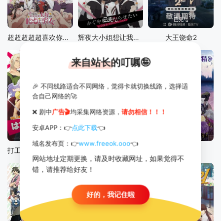
更新至05
已完结
已完结
超超超超超喜欢你的100个女朋友第二季
辉夜大小姐想让我告白：究极浪漫
大王饶命2
来自站长的叮嘱🤪
🎉 不同线路适合不同网络，觉得卡就切换线路，选择适
合自己网络的🚀
❌ 剧中
广告🎬
均采集网络资源，
请勿相信！！！
安卓APP：👉
点此下载
👈
已完结
已完结
已完结
域名发布页：👉
www.freeok.ooo
👈
打工吧！魔王大人第二季
狼少女与黑王子
伯爵与妖精
网站地址定期更换，请及时收藏网址，如果觉得不
错，请推荐给好友！
好的，我记住啦