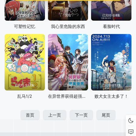
已完结
完结
已完结·全8集
可塑性记忆
我心里危险的东西
看脸时代
已完结·全12集
已完结
已完结·全12集
乱马1/2
在异世界获得超强能力的我，在现实世界照样无敌～等级提升改变人生命运～
败犬女主太多了！
首页
上一页
下一页
尾页