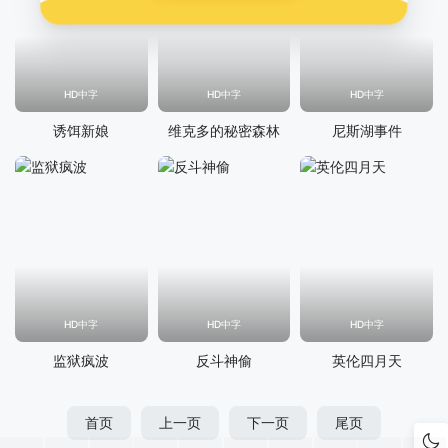
HD中字
HD中字
HD中字
诱饵新娘
维克多的秘密森林
尼斯湖事件
HD中字
HD中字
HD中字
监狱疯波
反斗神偷
英伦四月天
首页
上一页
下一页
尾页